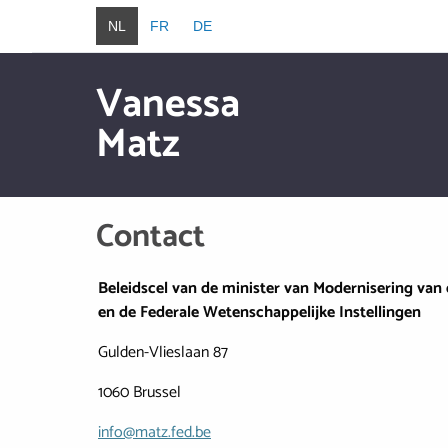
Overslaan en naar de inhoud gaan
NL
FR
DE
Vanessa
Matz
Overslaan en naar de inhoud gaan
Contact
Beleidscel van de minister van Modernisering van
en de Federale Wetenschappelijke Instellingen
Gulden-Vlieslaan 87
1060 Brussel
info@matz.fed.be