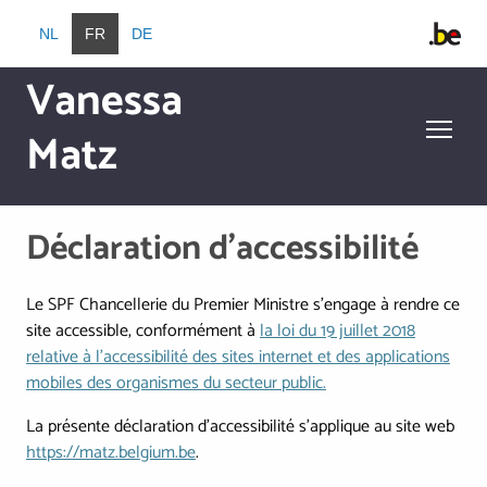
Aller au contenu principal
NL
FR
DE
Vanessa
Matz
Aller au contenu principal
Déclaration d’accessibilité
Le SPF Chancellerie du Premier Ministre s'engage à rendre ce
site accessible, conformément à
la loi du 19 juillet 2018
relative à l’accessibilité des sites internet et des applications
mobiles des organismes du secteur public.
La présente déclaration d'accessibilité s'applique au site web
https://matz.belgium.be
.